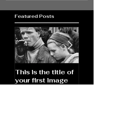
Featured Posts
This is the title of
This is the title
your first image
your first video
post
post
Recent Posts